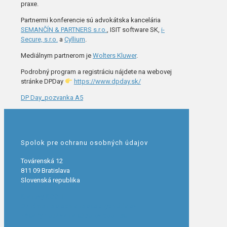
praxe.
Partnermi konferencie sú advokátska kancelária
SEMANČÍN & PARTNERS s.r.o.
, ISIT software SK,
i-
Secure, s.r.o.
a
Cyllium
.
Mediálnym partnerom je
Wolters Kluwer
.
Podrobný program a registráciu nájdete na webovej
stránke DPDay
https://www.dpday.sk/
DP Da
y_pozvanka A5
Spolok pre ochranu osobných údajov
Továrenská 12
811 09 Bratislava
Slovenská republika
Stanovy SOOU
Oznámenie o ochrane osobných údajov
Zásady používania súborov cookies