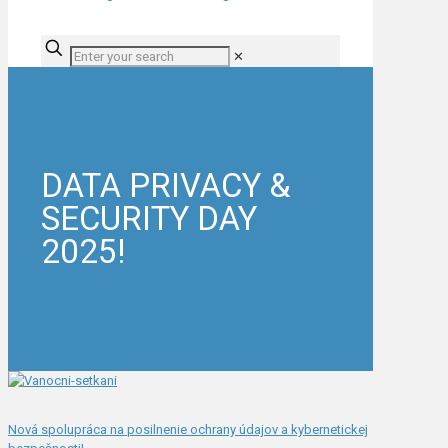
✕
DATA PRIVACY &
SECURITY DAY
2025!
Nová spolupráca na posilnenie ochrany údajov a kybernetickej