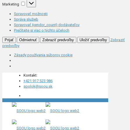
Marketing
Marketing
Spravovať možnosti
Správa služieb
Spravovať {vendor_count} dodávateľov
Prečítajte si viac o týchto účeloch
Prijať
Odmietnuť
Zobraziť predvoľby
Uložiť predvoľby
Zobraziť
predvoľby
Zásady používania súborov cookie
Kontakt:
+421 917 523 986
spolok@soou.sk