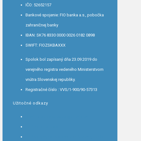
IČO: 52652157
Bankové spojenie: FIO banka a.s., pobočka
zahraničnej banky
IBAN: SK76 8330 0000 0026 0182 0898
SWIFT: FIOZSKBAXXX
Spolok bol zapísaný dňa 23.09.2019 do
verejného registra vedeného Ministerstvom
vnútra Slovenskej republiky.
Registračné číslo : VVS/1-900/90-57313
Užitočné odkazy
Úrad na ochranu osobných údajov
Európska komisia
Európsky výbor pre ochranu údajov (EDPB)