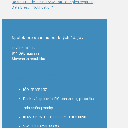
Board’s Guidelines 01/2021 on Examples regarding
Data Breach Notification“
Spolok pre ochranu osobných údajov
Továrenská 12
811 09 Bratislava
Slovenská republika
Stanovy SOOU
Oznámenie o ochrane osobných údajov
Zásady používania súborov cookies
IČO: 52652157
Bankové spojenie: FIO banka a.s., pobočka
zahraničnej banky
IBAN: SK76 8330 0000 0026 0182 0898
SWIFT: FIOZSKBAXXX